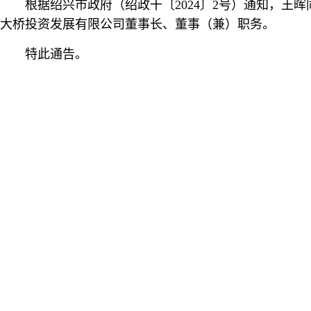
根据绍兴市政府（绍政干〔2024〕2号）通知，王
大桥投资发展有限公司董事长、董事（兼）职务。
特此通告。