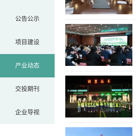
公告公示
项目建设
产业动态
交投期刊
企业导视