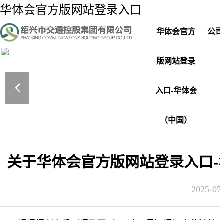
华体会官方版网站登录入口
华体会官方
公
版网站登录
入口-华体会
（中国）
关于华体会官方版网站登录入口-
2025-07