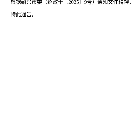
根据绍兴市委（绍政干〔2025〕9号）通知文件
特此通告。