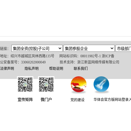
链接：
地址：绍兴市越城区凤林西路135号
网站标识码：08011982号-1 浙ICP备
公安备案号：33060202000049
技术支持：浙江新蓝网络传媒有限公司
法律声明
隐私声明
帮助说明
联系我们
宣传矩阵
微门户
华体会官方版网站登录
党的建设