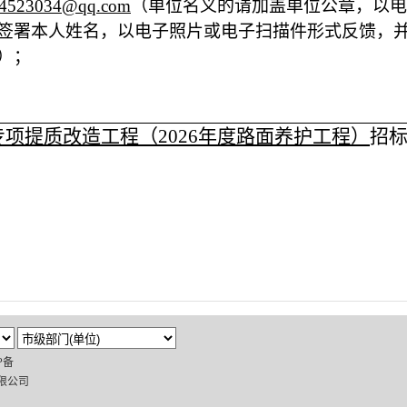
4523034@qq.com
（单位名义的请加盖单位公章，以电
签署本人姓名，以电子照片或电子扫描件形式反馈，
）；
路专项提质改造工程（2026年度路面养护工程）
招
P备
限公司