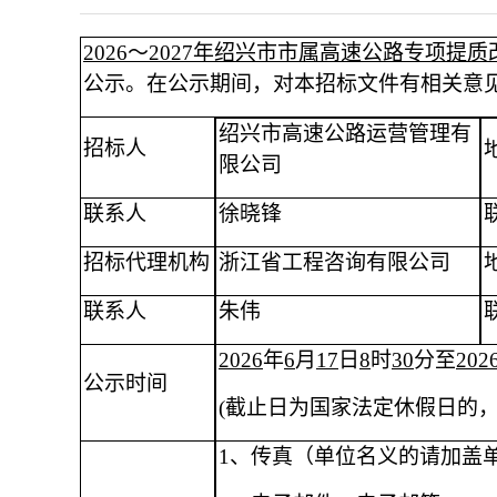
2026～2027年绍兴市市属高速公路专项提
公示。在公示期间，对本招标文件有相关意
绍兴市高速公路运营管理有
招标人
限公司
联系人
徐晓锋
招标代理机构
浙江省工程咨询有限公司
联系人
朱伟
202
6
年
6
月
17
日
8
时
30
分至
202
公示时间
(截止日为国家法定休假日的
1、
传真（单位名义的请加盖