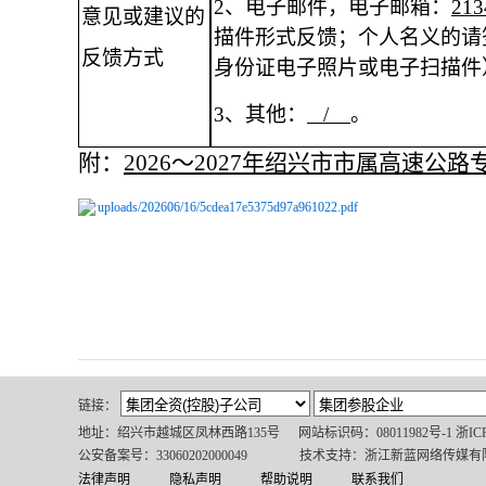
2、
电子邮件，电子邮箱：
213
意见或建议的
描件形式反馈；个人名义的请
反馈方式
身份证电子照片或电子扫描件
3、
其他：
/
。
附：
2026～2027年绍兴市市属高速公
uploads/202606/16/5cdea17e5375d97a961022.pdf
链接：
地址：绍兴市越城区凤林西路135号
网站标识码：08011982号-1 浙IC
公安备案号：33060202000049
技术支持：浙江新蓝网络传媒有
法律声明
隐私声明
帮助说明
联系我们