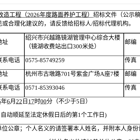
质改造工程（2026年度路面养护工程）
招标文件（公示
见或合理化建议的，请反馈给招标人
/招标代理机构。
绍兴市兴越路镜湖管理中心综合大楼
地址
邮编
（镜湖收费站出口
300米处）
联系电话
0575-
85749259
传真
地址
杭州市古墩路
701号紫金广场A座7楼
邮编
联系电话
0571-85393046
传真
6
年
6
月
22
日
17
时
00
分（不少于
5日）
，自动顺延至法定休假日后的第1个工作日)
单位公章；个人名义的请签署本人姓名，并附本人身份