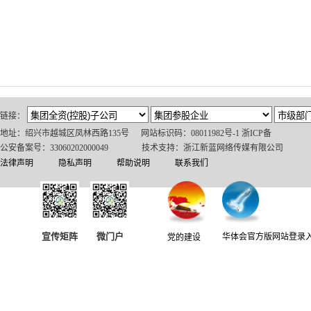
链接：
地址：绍兴市越城区凤林西路135号
网站标识码：08011982号-1 浙ICP备
公安备案号：33060202000049
技术支持：浙江新蓝网络传媒有限公司
法律声明
隐私声明
帮助说明
联系我们
宣传矩阵
微门户
华体会官方版网站登录
党的建设