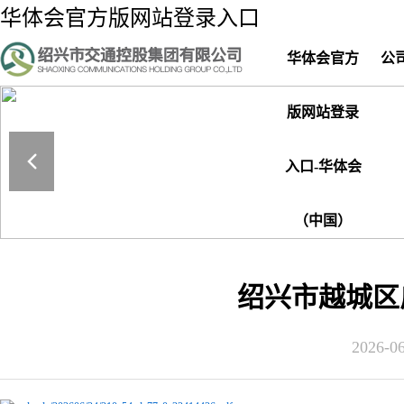
华体会官方版网站登录入口
华体会官方
公
版网站登录
入口-华体会
（中国）
绍兴市越城区
2026-06