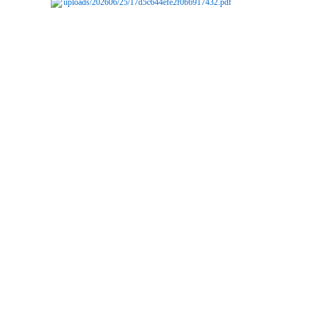
uploads/202606/25/17d5c644efe2f0b6917432.pdf